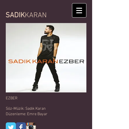
SADIK
KARAN
EZBER
Söz-Müzik: Sadık Karan
Düzenleme: Emre Bayar